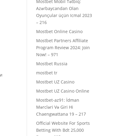
Mostbet Mobil Tətbiq:
Azərbaycandan Olan
Oyunçular üçün Icmal 2023
– 216
Mostbet Online Casino
Mostbet Partners Affiliate
Program Review 2024: Join
Now! – 971
Mostbet Russia
mostbet tr
ли
Mostbet UZ Casino
Mostbet UZ Casino Online
Mostbet-az91: İdman
Mərcləri Və Giri Hi
Chaengwattana 19 – 217
Official Website For Sports
Betting With Bdt 25,000