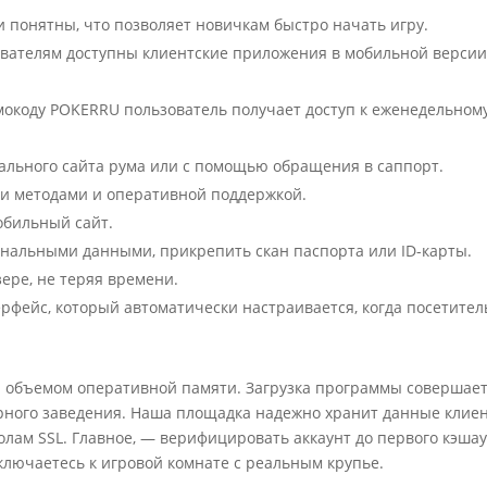
и понятны, что позволяет новичкам быстро начать игру.
ователям доступны клиентские приложения в мобильной версии
мокоду POKERRU пользователь получает доступ к еженедельном
иального сайта рума или с помощью обращения в саппорт.
и методами и оперативной поддержкой.
обильный сайт.
ональными данными, прикрепить скан паспорта или ID-карты.
eрe, нe тeряя врeмeни.
ерфейс, который автоматически настраивается, когда посетител
я объемом оперативной памяти. Загрузка программы совершае
орного заведения. Наша площадка надежно хранит данные клиен
лам SSL. Главное, — верифицировать аккаунт до первого кэшау
лючаетесь к игровой комнате с реальным крупье.