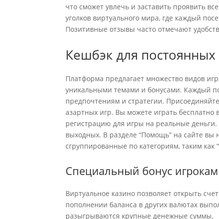
что сможет увлечь и заставить проявить все
уголков виртуального мира, где каждый посе
Позитивные отзывы часто отмечают удобств
Кешбэк для постоянных
Платформа предлагает множество видов игр
уникальными темами и бонусами. Каждый по
предпочтениям и стратегии. Присоединяйтес
азартных игр. Вы можете играть бесплатно
регистрацию для игры на реальные деньги.
выходных. В разделе “Помощь” на сайте вы 
сгруппированные по категориям, таким как 
Специальный бонус игрокам 
Виртуальное казино позволяет открыть счет 
пополнении баланса в других валютах выпо
разыгрываются крупные денежные суммы.