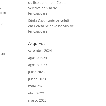
do lixo de jeri
em
Coleta
с
Seletiva na Vila de
ются
Jericoacoara
Sônia Cavalcante Angelotti
ие
em
Coleta Seletiva na Vila de
Jericoacoara
Arquivos
setembro 2024
ами
agosto 2024
agosto 2023
julho 2023
junho 2023
maio 2023
abril 2023
março 2023