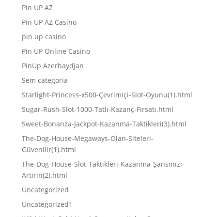
Pin UP AZ
Pin UP AZ Casino
pin up casino
Pin UP Online Casino
PinUp Azerbaydjan
Sem categoria
Starlight-Princess-x500-Çevrimiçi-Slot-Oyunu(1).html
Sugar-Rush-Slot-1000-Tatlı-Kazanç-Fırsatı.html
Sweet-Bonanza-Jackpot-Kazanma-Taktikleri(3).html
The-Dog-House-Megaways-Olan-Siteleri-
Güvenilir(1).html
The-Dog-House-Slot-Taktikleri-Kazanma-Şansınızı-
Artırın(2).html
Uncategorized
Uncategorized1