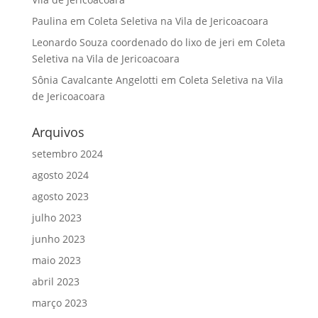
Paulina
em
Coleta Seletiva na Vila de Jericoacoara
Leonardo Souza coordenado do lixo de jeri
em
Coleta
Seletiva na Vila de Jericoacoara
Sônia Cavalcante Angelotti
em
Coleta Seletiva na Vila
de Jericoacoara
Arquivos
setembro 2024
agosto 2024
agosto 2023
julho 2023
junho 2023
maio 2023
abril 2023
março 2023