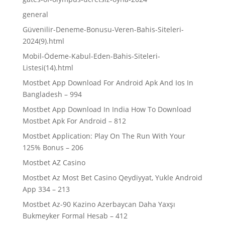
general
Güvenilir-Deneme-Bonusu-Veren-Bahis-Siteleri-
2024(9).html
Mobil-Ödeme-Kabul-Eden-Bahis-Siteleri-
Listesi(14).html
Mostbet App Download For Android Apk And Ios In
Bangladesh – 994
Mostbet App Download In India How To Download
Mostbet Apk For Android – 812
Mostbet Application: Play On The Run With Your
125% Bonus – 206
Mostbet AZ Casino
Mostbet Az Most Bet Casino Qeydiyyat, Yukle Android
App 334 – 213
Mostbet Az-90 Kazino Azerbaycan Daha Yaxşı
Bukmeyker Formal Hesab – 412