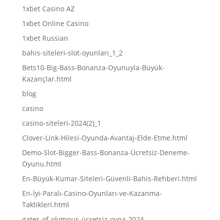
1xbet Casino AZ
1xbet Online Casino
1xbet Russian
bahis-siteleri-slot-oyunları_1_2
Bets10-Big-Bass-Bonanza-Oyunuyla-Büyük-
Kazançlar.html
blog
casino
casino-siteleri-2024(2)_1
Clover-Link-Hilesi-Oyunda-Avantaj-Elde-Etme.html
Demo-Slot-Bigger-Bass-Bonanza-Ücretsiz-Deneme-
Oyunu.html
En-Büyük-Kumar-Siteleri-Güvenli-Bahis-Rehberi.html
En-İyi-Paralı-Casino-Oyunları-ve-Kazanma-
Taktikleri.html
gates-of-olympus-ücretsiz-oyna-2024