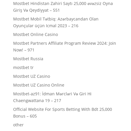
Mostbet Hindistan Zahiri Saytı 25,000 əvəzsiz Oyna
Giriş Və Qeydiyyat – 551
Mostbet Mobil Tətbiq: Azərbaycandan Olan
Oyunçular üçün Icmal 2023 – 216
Mostbet Online Casino
Mostbet Partners Affiliate Program Review 2024: Join
Now! – 971
Mostbet Russia
mostbet tr
Mostbet UZ Casino
Mostbet UZ Casino Online
Mostbet-az91: İdman Mərcləri Və Giri Hi
Chaengwattana 19 – 217
Official Website For Sports Betting With Bdt 25,000
Bonus – 605
other