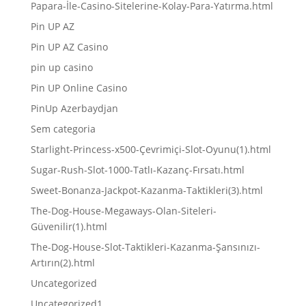
Papara-İle-Casino-Sitelerine-Kolay-Para-Yatırma.html
Pin UP AZ
Pin UP AZ Casino
pin up casino
Pin UP Online Casino
PinUp Azerbaydjan
Sem categoria
Starlight-Princess-x500-Çevrimiçi-Slot-Oyunu(1).html
Sugar-Rush-Slot-1000-Tatlı-Kazanç-Fırsatı.html
Sweet-Bonanza-Jackpot-Kazanma-Taktikleri(3).html
The-Dog-House-Megaways-Olan-Siteleri-
Güvenilir(1).html
The-Dog-House-Slot-Taktikleri-Kazanma-Şansınızı-
Artırın(2).html
Uncategorized
Uncategorized1