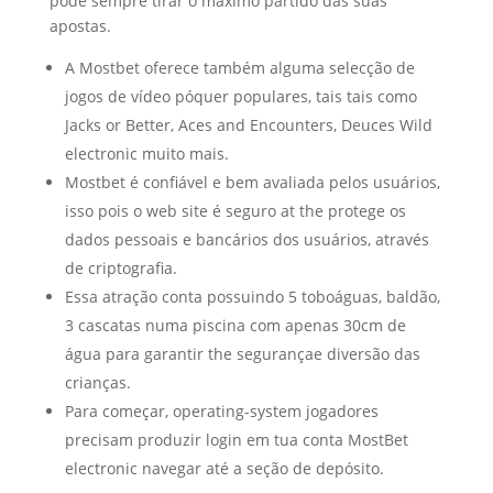
pode sempre tirar o máximo partido das suas
apostas.
A Mostbet oferece também alguma selecção de
jogos de vídeo póquer populares, tais tais como
Jacks or Better, Aces and Encounters, Deuces Wild
electronic muito mais.
Mostbet é confiável e bem avaliada pelos usuários,
isso pois o web site é seguro at the protege os
dados pessoais e bancários dos usuários, através
de criptografia.
Essa atração conta possuindo 5 toboáguas, baldão,
3 cascatas numa piscina com apenas 30cm de
água para garantir the segurançae diversão das
crianças.
Para começar, operating-system jogadores
precisam produzir login em tua conta MostBet
electronic navegar até a seção de depósito.