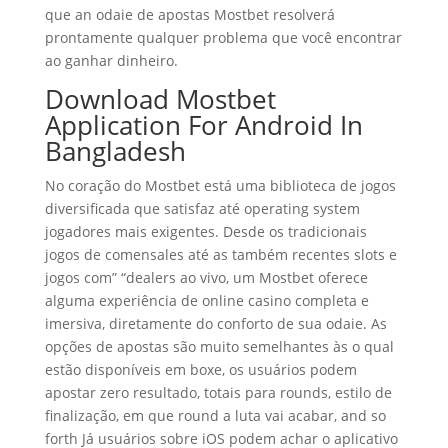
que an odaie de apostas Mostbet resolverá
prontamente qualquer problema que você encontrar
ao ganhar dinheiro.
Download Mostbet
Application For Android In
Bangladesh
No coração do Mostbet está uma biblioteca de jogos
diversificada que satisfaz até operating system
jogadores mais exigentes. Desde os tradicionais
jogos de comensales até as também recentes slots e
jogos com” “dealers ao vivo, um Mostbet oferece
alguma experiência de online casino completa e
imersiva, diretamente do conforto de sua odaie. As
opções de apostas são muito semelhantes às o qual
estão disponíveis em boxe, os usuários podem
apostar zero resultado, totais para rounds, estilo de
finalização, em que round a luta vai acabar, and so
forth Já usuários sobre iOS podem achar o aplicativo