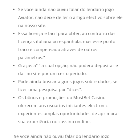
Se você ainda não ouviu falar do lendário jogo
Aviator, não deixe de ler o artigo efectivo sobre ele
na nosso site.
Essa licença é fácil para obter, ao contrário das
licenças italiana ou espanhola, mas esse ponto
fraco é compensado através de outros
parâmetros.”
Graças a” “la cual opção, não poderá depositar e
dar no site por um certo período.
Pode ainda buscar alguns jogos sobre dados, se
fizer uma pesquisa por “dices”.
Os bônus e promoções do MostBet Casino
oferecem aos usuários iniciantes electronic
experientes amplas oportunidades de aprimorar
sua experiência no cassino on-line.
Se você ainda não ouviu falar do lendário jogo