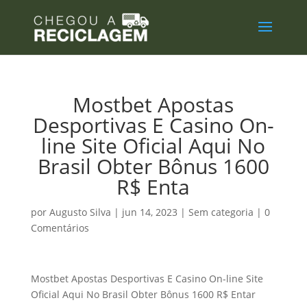
Mostbet Apostas
Desportivas E Casino On-
line Site Oficial Aqui No
Brasil Obter Bônus 1600
R$ Enta
por
Augusto Silva
|
jun 14, 2023
|
Sem categoria
|
0
Comentários
Mostbet Apostas Desportivas E Casino On-line Site
Oficial Aqui No Brasil Obter Bônus 1600 R$ Entar