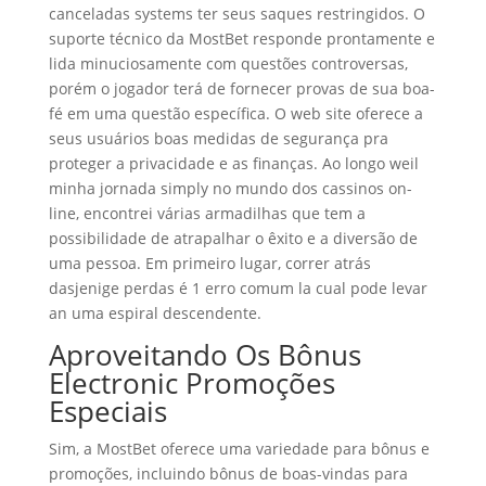
canceladas systems ter seus saques restringidos. O
suporte técnico da MostBet responde prontamente e
lida minuciosamente com questões controversas,
porém o jogador terá de fornecer provas de sua boa-
fé em uma questão específica. O web site oferece a
seus usuários boas medidas de segurança pra
proteger a privacidade e as finanças. Ao longo weil
minha jornada simply no mundo dos cassinos on-
line, encontrei várias armadilhas que tem a
possibilidade de atrapalhar o êxito e a diversão de
uma pessoa. Em primeiro lugar, correr atrás
dasjenige perdas é 1 erro comum la cual pode levar
an uma espiral descendente.
Aproveitando Os Bônus
Electronic Promoções
Especiais
Sim, a MostBet oferece uma variedade para bônus e
promoções, incluindo bônus de boas-vindas para