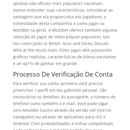
apostas não oficiais mais populares nacionais.
Vamos entender suas características, considerar as
vantagens que ela proporciona aos jogadores, a
honestidade desta companhia e como jogar na
MostBet na geral. A Mostbet oferece também alguma
selecção de jogos de vídeo póquer populares, tais
tais como Jacks or Better, Aces and Faces, Deuces
Wild at the muito mais. Estes jogos vêm possuindo
gráficos realistas, características de bónus excitantes
e an op??o de ganhar em grande.
Processo De Verificação De Conta
Para verificar sua conta, primeiro você precisa
preencher 1 perfil em teu gabinete pessoal. São
necessários os detalhes do passaporte, o número de
telefone como também o e-mail. Você pode jogar
zero MostBet Casino através da versão net (site no
navegador) ou através de aplicativos para iOS e
Android. Com probabilidades e linhas competitivas,