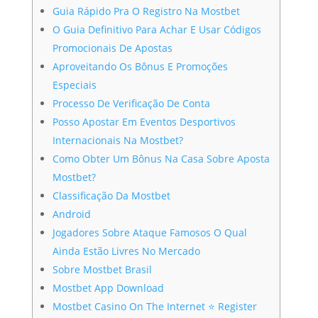
Guia Rápido Pra O Registro Na Mostbet
O Guia Definitivo Para Achar E Usar Códigos
Promocionais De Apostas
Aproveitando Os Bônus E Promoções
Especiais
Processo De Verificação De Conta
Posso Apostar Em Eventos Desportivos
Internacionais Na Mostbet?
Como Obter Um Bônus Na Casa Sobre Aposta
Mostbet?
Classificação Da Mostbet
Android
Jogadores Sobre Ataque Famosos O Qual
Ainda Estão Livres No Mercado
Sobre Mostbet Brasil
Mostbet App Download
Mostbet Casino On The Internet ⭐ Register