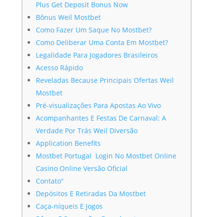
Plus Get Deposit Bonus Now
Bônus Weil Mostbet
Como Fazer Um Saque No Mostbet?
Como Deliberar Uma Conta Em Mostbet?
Legalidade Para Jogadores Brasileiros
Acesso Rápido
Reveladas Because Principais Ofertas Weil
Mostbet
Pré-visualizações Para Apostas Ao Vivo
Acompanhantes E Festas De Carnaval: A
Verdade Por Trás Weil Diversão
Application Benefits
Mostbet Portugal ️ Login No Mostbet Online
Casino Online Versão Oficial
Contato”
Depósitos E Retiradas Da Mostbet
Caça-níqueis E Jogos