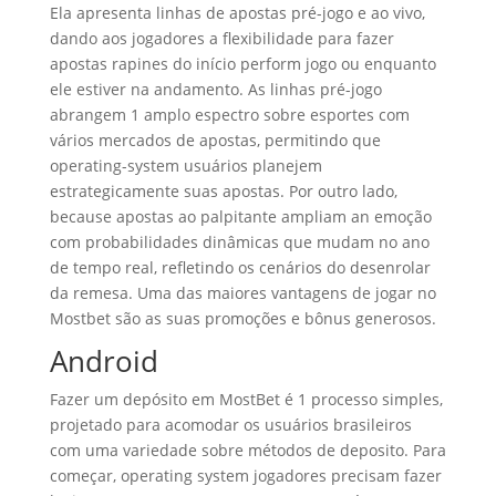
Ela apresenta linhas de apostas pré-jogo e ao vivo,
dando aos jogadores a flexibilidade para fazer
apostas rapines do início perform jogo ou enquanto
ele estiver na andamento. As linhas pré-jogo
abrangem 1 amplo espectro sobre esportes com
vários mercados de apostas, permitindo que
operating-system usuários planejem
estrategicamente suas apostas. Por outro lado,
because apostas ao palpitante ampliam an emoção
com probabilidades dinâmicas que mudam no ano
de tempo real, refletindo os cenários do desenrolar
da remesa. Uma das maiores vantagens de jogar no
Mostbet são as suas promoções e bônus generosos.
Android
Fazer um depósito em MostBet é 1 processo simples,
projetado para acomodar os usuários brasileiros
com uma variedade sobre métodos de deposito. Para
começar, operating system jogadores precisam fazer