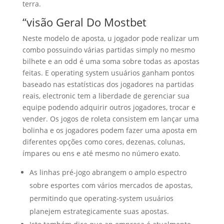
terra.
“visão Geral Do Mostbet
Neste modelo de aposta, u jogador pode realizar um
combo possuindo várias partidas simply no mesmo
bilhete e an odd é uma soma sobre todas as apostas
feitas. E operating system usuários ganham pontos
baseado nas estatísticas dos jogadores na partidas
reais, electronic tem a liberdade de gerenciar sua
equipe podendo adquirir outros jogadores, trocar e
vender. Os jogos de roleta consistem em lançar uma
bolinha e os jogadores podem fazer uma aposta em
diferentes opções como cores, dezenas, colunas,
ímpares ou ens e até mesmo no número exato.
As linhas pré-jogo abrangem o amplo espectro
sobre esportes com vários mercados de apostas,
permitindo que operating-system usuários
planejem estrategicamente suas apostas.