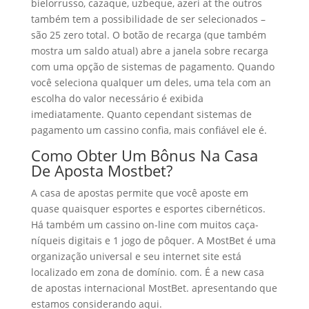
bielorrusso, cazaque, uzbeque, azeri at the outros
também tem a possibilidade de ser selecionados –
são 25 zero total. O botão de recarga (que também
mostra um saldo atual) abre a janela sobre recarga
com uma opção de sistemas de pagamento. Quando
você seleciona qualquer um deles, uma tela com an
escolha do valor necessário é exibida
imediatamente. Quanto cependant sistemas de
pagamento um cassino confia, mais confiável ele é.
Como Obter Um Bônus Na Casa
De Aposta Mostbet?
A casa de apostas permite que você aposte em
quase quaisquer esportes e esportes cibernéticos.
Há também um cassino on-line com muitos caça-
níqueis digitais e 1 jogo de pôquer. A MostBet é uma
organização universal e seu internet site está
localizado em zona de domínio. com. É a new casa
de apostas internacional MostBet. apresentando que
estamos considerando aqui.