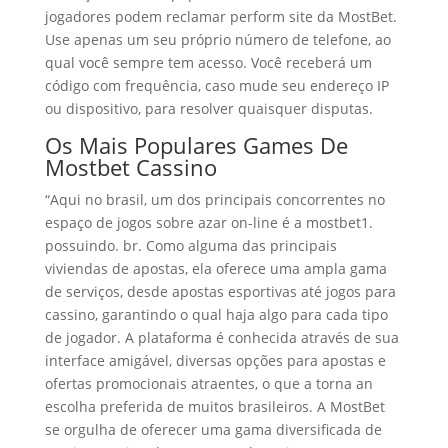
jogadores podem reclamar perform site da MostBet.
Use apenas um seu próprio número de telefone, ao
qual você sempre tem acesso. Você receberá um
código com frequência, caso mude seu endereço IP
ou dispositivo, para resolver quaisquer disputas.
Os Mais Populares Games De
Mostbet Cassino
“Aqui no brasil, um dos principais concorrentes no
espaço de jogos sobre azar on-line é a mostbet1.
possuindo. br. Como alguma das principais
viviendas de apostas, ela oferece uma ampla gama
de serviços, desde apostas esportivas até jogos para
cassino, garantindo o qual haja algo para cada tipo
de jogador. A plataforma é conhecida através de sua
interface amigável, diversas opções para apostas e
ofertas promocionais atraentes, o que a torna an
escolha preferida de muitos brasileiros. A MostBet
se orgulha de oferecer uma gama diversificada de