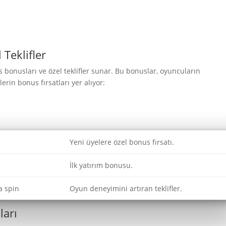
 Teklifler
is bonusları ve özel teklifler sunar. Bu bonuslar, oyuncuların
lerin bonus fırsatları yer alıyor:
Yeni üyelere özel bonus fırsatı.
İlk yatırım bonusu.
a spin
Oyun deneyimini artıran teklifler.
ları