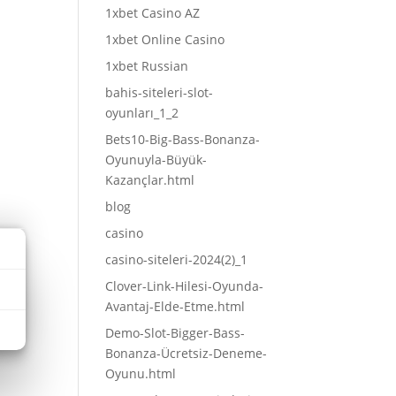
1xbet Casino AZ
1xbet Online Casino
1xbet Russian
bahis-siteleri-slot-
oyunları_1_2
Bets10-Big-Bass-Bonanza-
Oyunuyla-Büyük-
Kazançlar.html
blog
casino
casino-siteleri-2024(2)_1
Clover-Link-Hilesi-Oyunda-
Avantaj-Elde-Etme.html
Demo-Slot-Bigger-Bass-
Bonanza-Ücretsiz-Deneme-
Oyunu.html