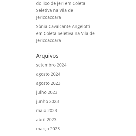
do lixo de jeri
em
Coleta
Seletiva na Vila de
Jericoacoara
Sônia Cavalcante Angelotti
em
Coleta Seletiva na Vila de
Jericoacoara
Arquivos
setembro 2024
agosto 2024
agosto 2023
julho 2023
junho 2023
maio 2023
abril 2023
março 2023