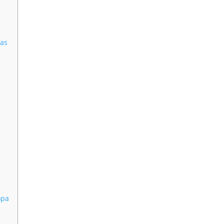
tas
opa