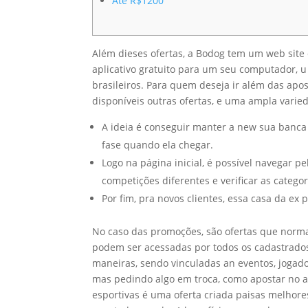
Ate R$1200
Além dieses ofertas, a Bodog tem um web site 
aplicativo gratuito para um seu computador, 
brasileiros. Para quem deseja ir além das apos
disponíveis outras ofertas, e uma ampla varie
A ideia é conseguir manter a new sua banc
fase quando ela chegar.
Logo na página inicial, é possível navegar p
competições diferentes e verificar as catego
Por fim, pra novos clientes, essa casa da e
No caso das promoções, são ofertas que norma
podem ser acessadas por todos os cadastrados
maneiras, sendo vinculadas an eventos, jogado
mas pedindo algo em troca, como apostar no a
esportivas é uma oferta criada paisas melhore