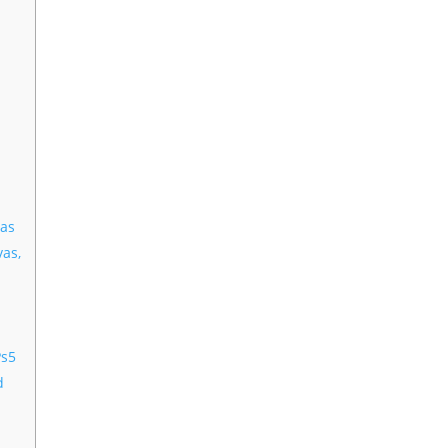
tas
vas,
Ps5
d