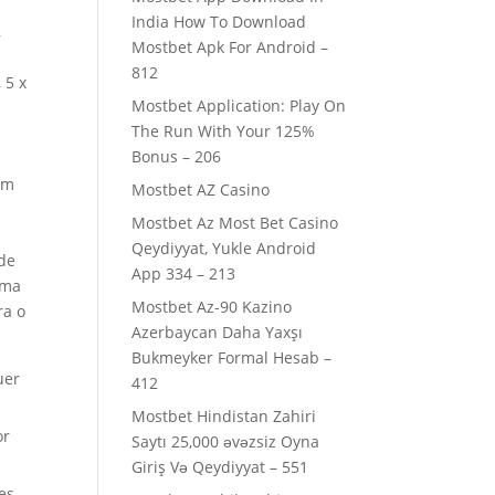
India How To Download
,
Mostbet Apk For Android –
812
 5 x
Mostbet Application: Play On
The Run With Your 125%
Bonus – 206
um
Mostbet AZ Casino
Mostbet Az Most Bet Casino
Qeydiyyat, Yukle Android
 de
App 334 – 213
uma
Mostbet Az-90 Kazino
ra o
Azerbaycan Daha Yaxşı
Bukmeyker Formal Hesab –
uer
412
Mostbet Hindistan Zahiri
or
Saytı 25,000 əvəzsiz Oyna
Giriş Və Qeydiyyat – 551
es.