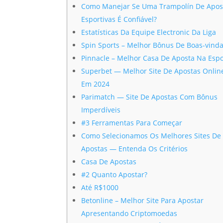
Como Manejar Se Uma Trampolín De Apos
Esportivas É Confiável?
Estatísticas Da Equipe Electronic Da Liga
Spin Sports – Melhor Bônus De Boas-vind
Pinnacle – Melhor Casa De Aposta Na Espo
Superbet — Melhor Site De Apostas Onlin
Em 2024
Parimatch — Site De Apostas Com Bônus
Imperdíveis
#3 Ferramentas Para Começar
Como Selecionamos Os Melhores Sites De
Apostas — Entenda Os Critérios
Casa De Apostas
#2 Quanto Apostar?
Até R$1000
Betonline – Melhor Site Para Apostar
Apresentando Criptomoedas