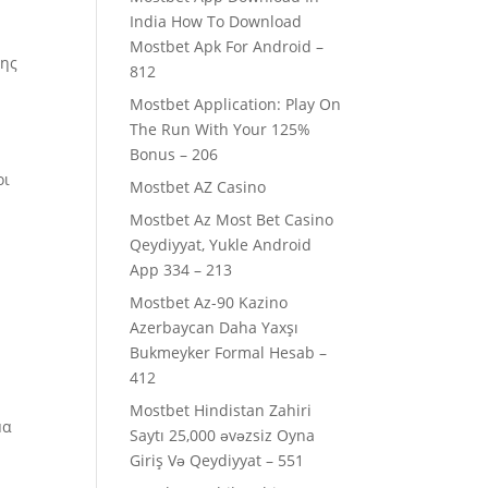
India How To Download
Mostbet Apk For Android –
νης
812
Mostbet Application: Play On
The Run With Your 125%
Bonus – 206
οι
Mostbet AZ Casino
Mostbet Az Most Bet Casino
Qeydiyyat, Yukle Android
App 334 – 213
Mostbet Az-90 Kazino
Azerbaycan Daha Yaxşı
Bukmeyker Formal Hesab –
412
Mostbet Hindistan Zahiri
μα
Saytı 25,000 əvəzsiz Oyna
Giriş Və Qeydiyyat – 551