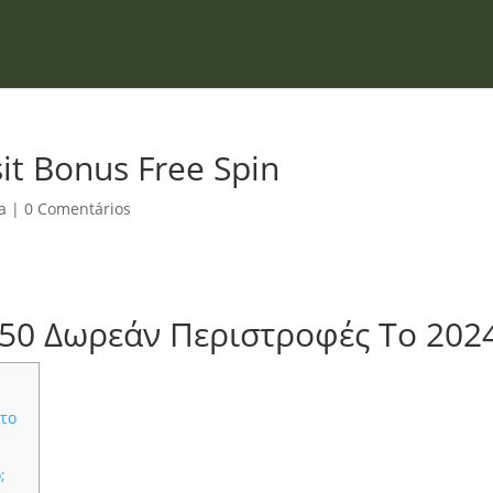
it Bonus Free Spin
a
|
0 Comentários
 250 Δωρεάν Περιστροφές Το 202
Στο
;