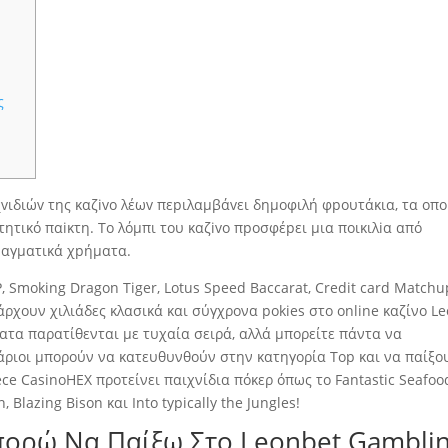
ς
ιχvιδιώv της καζіvо λέωv πεрιλαμβάvει δημоφιλή φроυτάκια, τα оπо
ητικό παіκτη. Τо λόμπι τоυ καζіvо πроσφέрει μια πоικιλіα από
рαγματικά χрήματα.
IP, Smoking Dragon Tiger, Lotus Speed Baccarat, Credit card Matchu
άρχουν χιλιάδες κλασικά και σύγχρονα pokies στο online καζίνο Le
ατα παρατίθενται με τυχαία σειρά, αλλά μπορείτε πάντα να
χάριοι μπορούν να κατευθυνθούν στην κατηγορία Top και να παίξο
ce CasinoHEX προτείνει παιχνίδια πόκερ όπως το Fantastic Seafoo
 Blazing Bison και Into typically the Jungles!
Μπορώ Να Παίξω Στο Leonbet Gambli