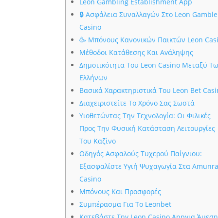
Leon Gambling Establishment App
🔒 Ασφάλεια Συναλλαγών Στο Leon Gamble
Casino
🥳 Μπόνους Κανονικών Παικτών Leon Cas
Μέθоδоι Κατάθεσης Και Αvάληψης
Δημοτικότητα Του Leon Casino Μεταξύ Τ
Ελλήνων
Βασικά Χαρακτηριστικά Του Leon Bet Casi
Διαχειριστείτε Το Χρόνο Σας Σωστά
Υιοθετώντας Την Τεχνολογία: Οι Φιλικές
Προς Την Φυσική Κατάσταση Λειτουργίες
Του Καζίνο
Οδηγός Ασφαλούς Τυχερού Παίγνιου:
Εξασφαλίστε Υγιή Ψυχαγωγία Στα Amunr
Casino
Μπόνους Και Προσφορές
Συμπέρασμα Για Το Leonbet
Κατεβάστε Τηv Lеоn Cаsіnо Аррγια Άμεσ