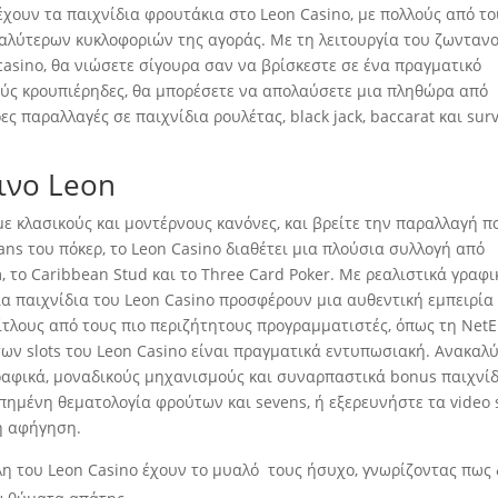
χουν τα παιχνίδια φρουτάκια στο Leon Casino, με πολλούς από το
αλύτερων κυκλοφοριών της αγοράς. Με τη λειτουργία του ζωνταν
casino, θα νιώσετε σίγουρα σαν να βρίσκεστε σε ένα πραγματικό
ούς κρουπιέρηδες, θα μπορέσετε να απολαύσετε μια πληθώρα από
ες παραλλαγές σε παιχνίδια ρουλέτας, black jack, baccarat και sur
ινο Leon
με κλασικούς και μοντέρνους κανόνες, και βρείτε την παραλλαγή π
ans του πόκερ, το Leon Casino διαθέτει μια πλούσια συλλογή από
 το Caribbean Stud και το Three Card Poker. Με ρεαλιστικά γραφι
ια παιχνίδια του Leon Casino προσφέρουν μια αυθεντική εμπειρία
ίτλους από τους πιο περιζήτητους προγραμματιστές, όπως τη NetE
 των slots του Leon Casino είναι πραγματικά εντυπωσιακή. Ανακαλ
 γραφικά, μοναδικούς μηχανισμούς και συναρπαστικά bonus παιχνίδ
ημένη θεματολογία φρούτων και sevens, ή εξερευνήστε τα video s
ή αφήγηση.
λη του Leon Casino έχουν το μυαλό τους ήσυχο, γνωρίζοντας πως 