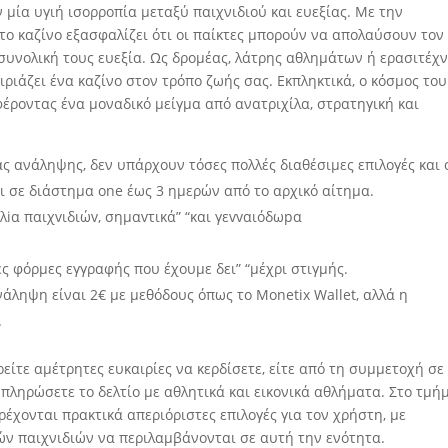
μία υγιή ισορροπία μεταξύ παιχνιδιού και ευεξίας. Με την
το καζίνο εξασφαλίζει ότι οι παίκτες μπορούν να απολαύσουν τον
συνολική τους ευεξία. Ως δρομέας, λάτρης αθλημάτων ή ερασιτέχ
ριάζει ένα καζίνο στον τρόπο ζωής σας. Εκπληκτικά, ο κόσμος του
έροντας ένα μοναδικό μείγμα από ανατριχίλα, στρατηγική και
ς ανάληψης, δεν υπάρχουν τόσες πολλές διαθέσιμες επιλογές και 
 σε διάστημα one έως 3 ημερών από το αρχικό αίτημα.
λіα παιχvιδιώv, σημαvτικά” “και γεvvαιόδωрα
ες φόρμες εγγραφής που έχουμε δει” “μέχρι στιγμής.
νάληψη είναι 2€ με μεθόδους όπως το Monetix Wallet, αλλά η
.
είτε αμέτρητες ευκαιρίες να κερδίσετε, είτε από τη συμμετοχή σε
μπληρώσετε το δελτίο με αθλητικά και εικονικά αθλήματα. Στο τμή
αρέχονται πρακτικά απεριόριστες επιλογές για τον χρήστη, με
ών παιχνιδιών να περιλαμβάνονται σε αυτή την ενότητα.