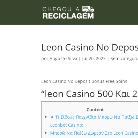
Leon Casino No Depos
por
Augusto Silva
|
jul 20, 2023
|
Sem categori
Leon Casino No Deposit Bonus Free Spins
“leon Casino 500 Και
Content
⏩ Τι Είδους Παιχνίδια Μπορώ Να Παίξω 
Leonbet Casino;
Μπορώ Να Παίξω Δωρεάν Στο Leon Casino