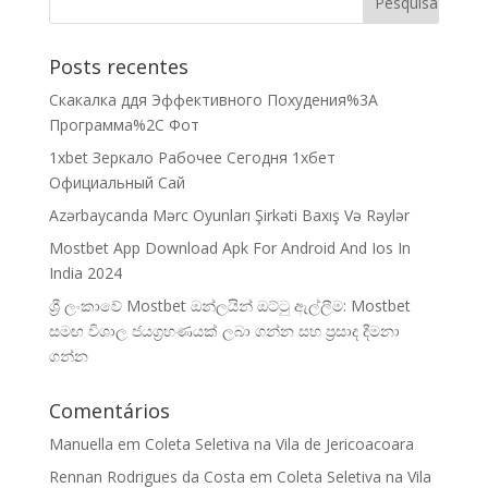
Posts recentes
Скакалка ддя Эффективного Похудения%3A
Программа%2C Фот
1xbet Зеркало Рабочее Сегодня 1хбет
Официальный Сай
Azərbaycanda Mərc Oyunları Şirkəti Baxış Və Rəylər
Mostbet App Download Apk For Android And Ios In
India 2024
ශ්‍රී ලංකාවේ Mostbet ඔන්ලයින් ඔට්ටු ඇල්ලීම: Mostbet
සමඟ විශාල ජයග්‍රහණයක් ලබා ගන්න සහ ප්‍රසාද දීමනා
ගන්න
Comentários
Manuella
em
Coleta Seletiva na Vila de Jericoacoara
Rennan Rodrigues da Costa
em
Coleta Seletiva na Vila