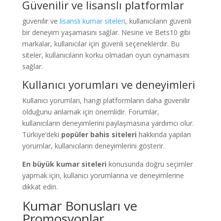
Güvenilir ve lisanslı platformlar
güvenilir ve
lisanslı kumar siteleri
, kullanıcıların güvenli
bir deneyim yaşamasını sağlar. Nesine ve Bets10 gibi
markalar, kullanıcılar için güvenli seçeneklerdir. Bu
siteler, kullanıcıların korku olmadan oyun oynamasını
sağlar.
Kullanıcı yorumları ve deneyimleri
Kullanıcı yorumları, hangi platformların daha güvenilir
olduğunu anlamak için önemlidir. Forumlar,
kullanıcıların deneyimlerini paylaşmasına yardımcı olur.
Türkiye’deki
popüler bahis siteleri
hakkında yapılan
yorumlar, kullanıcıların deneyimlerini gösterir.
En büyük kumar siteleri
konusunda doğru seçimler
yapmak için, kullanıcı yorumlarına ve deneyimlerine
dikkat edin.
Kumar Bonusları ve
Promosyonlar