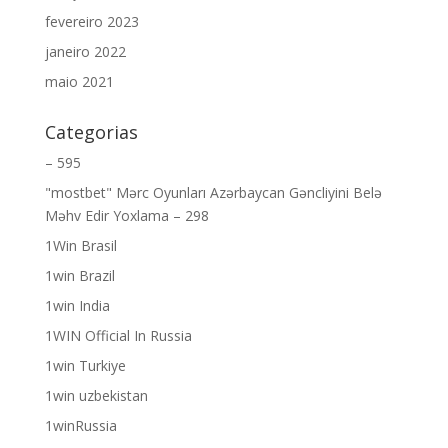
fevereiro 2023
janeiro 2022
maio 2021
Categorias
– 595
"mostbet" Mərc Oyunları Azərbaycan Gəncliyini Belə
Məhv Edir Yoxlama – 298
1Win Brasil
1win Brazil
1win India
1WIN Official In Russia
1win Turkiye
1win uzbekistan
1winRussia