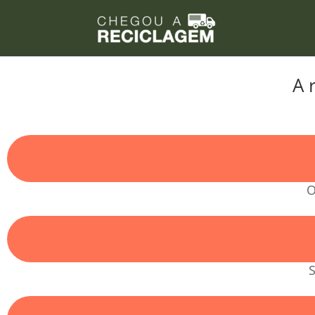
A 
O
S