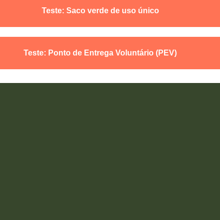
Teste: Saco verde de uso único
Teste: Ponto de Entrega Voluntário (PEV)
SOMOS TODOS RECICLEIROS
Instituto Recicleiros, 2022. Todos os direitos reservados.